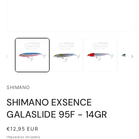
Abrir
A
elemento
e
multimedia
m
1
2
en
e
una
u
ventana
v
modal
m
SHIMANO
SHIMANO EXSENCE
GALASLIDE 95F - 14GR
Precio
€12,95 EUR
habitual
Impuestos incluidos.