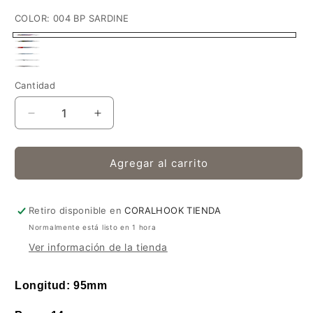
COLOR:
004 BP SARDINE
004
005
007
BP
001
Variante
FULL
002
RED
003
SARDINE
NR
agotada
Cantidad
SILVER
NR
HEAD
PINK
SARDINE
o
MULLET
SILVER
Reducir
Aumentar
no
cantidad
cantidad
disponible
para
para
SHIMANO
SHIMANO
Agregar al carrito
EXSENCE
EXSENCE
GALASLIDE
GALASLIDE
95F
95F
Retiro disponible en
CORALHOOK TIENDA
-
-
Normalmente está listo en 1 hora
14GR
14GR
Ver información de la tienda
Longitud: 95mm