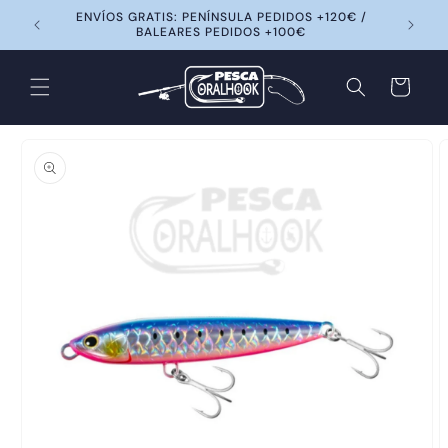
Ir
ENVÍOS GRATIS: PENÍNSULA PEDIDOS +120€ /
directamente
BALEARES PEDIDOS +100€
al contenido
Carrito
Ir
directamente
a la
información
del producto