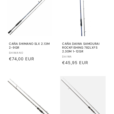
CAÑA SHIMANO SLX 2.13M
CAÑA DAIWA SAMOURAI
2-9GR
ROCKFISHING 782LXFS
2.30M 1-12GR
Proveedor:
SHIMANO
Proveedor:
DAIWA
Precio
€74,00 EUR
Precio
€45,95 EUR
habitual
habitual