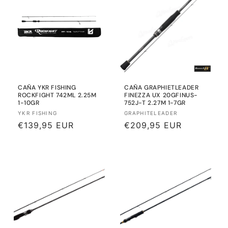
CAÑA YKR FISHING
CAÑA GRAPHIETLEADER
ROCKFIGHT 742ML 2.25M
FINEZZA UX 20GFINUS-
1-10GR
752J-T 2.27M 1-7GR
Proveedor:
Proveedor:
YKR FISHING
GRAPHITELEADER
Precio
€139,95 EUR
Precio
€209,95 EUR
habitual
habitual