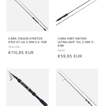
CAÑA TEKLON STRATOS
CAÑA HART NATION
S702 ST-LG 2.13M 0.5-7GR
ULTRALIGHT 7UL 2.13M 2-
9GR
Proveedor:
TEKLON
Proveedor:
HART
Precio
€110,95 EUR
Precio
€59,95 EUR
habitual
habitual