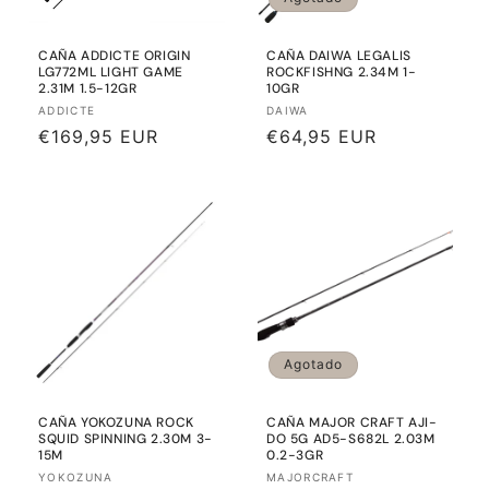
n
CAÑA ADDICTE ORIGIN
CAÑA DAIWA LEGALIS
:
LG772ML LIGHT GAME
ROCKFISHNG 2.34M 1-
2.31M 1.5-12GR
10GR
Proveedor:
Proveedor:
ADDICTE
DAIWA
Precio
€169,95 EUR
Precio
€64,95 EUR
habitual
habitual
Agotado
CAÑA YOKOZUNA ROCK
CAÑA MAJOR CRAFT AJI-
SQUID SPINNING 2.30M 3-
DO 5G AD5-S682L 2.03M
15M
0.2-3GR
Proveedor:
Proveedor:
YOKOZUNA
MAJORCRAFT