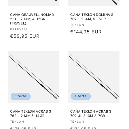
CAÑA GRAUVELL NOMAD
CAÑA TEKLON DOMINA S
210 - 2.10M, 4-15GR
702 - 2.14M, 5-15GR
(TRAVEL)
Proveedor:
TEKLON
Proveedor:
GRAUVELL
Precio
€144,95 EUR
Precio
€59,95 EUR
habitual
habitual
Oferta
Oferta
CAÑA TEKLON ACRAB S
CAÑA TEKLON ACRAB S
762 L 2.13M 3-14GR
702 UL 2.13M 2-7GR
Proveedor:
Proveedor:
TEKLON
TEKLON
Precio
Precio
Precio
Precio
€176,95 EUR
€174,95 EUR