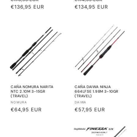
habitual
€136,95 EUR
de
habitual
€134,95 EUR
de
oferta
oferta
CAÑA NOMURA NARITA
CAÑA DAIWA NINJA
NTC 2.10M 3-15GR
664LFSE 1.98M 3-10GR
(TRAVEL)
(TRAVEL)
Proveedor:
Proveedor:
NOMURA
DAIWA
Precio
€64,95 EUR
Precio
€57,95 EUR
habitual
habitual