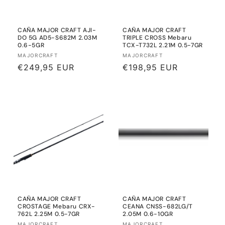
CAÑA MAJOR CRAFT AJI-
CAÑA MAJOR CRAFT
DO 5G AD5-S682M 2.03M
TRIPLE CROSS Mebaru
0.6-5GR
TCX-T732L 2.21M 0.5-7GR
Proveedor:
Proveedor:
MAJORCRAFT
MAJORCRAFT
Precio
€249,95 EUR
Precio
€198,95 EUR
habitual
habitual
CAÑA MAJOR CRAFT
CAÑA MAJOR CRAFT
CROSTAGE Mebaru CRX-
CEANA CNSS-682LG/T
762L 2.25M 0.5-7GR
2.05M 0.6-10GR
MAJORCRAFT
MAJORCRAFT