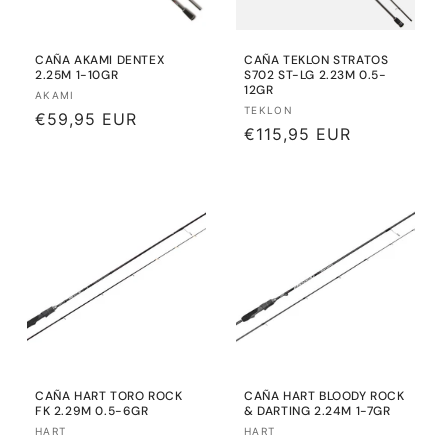
CAÑA AKAMI DENTEX
CAÑA TEKLON STRATOS
2.25M 1-10GR
S702 ST-LG 2.23M 0.5-
12GR
Proveedor:
AKAMI
Proveedor:
TEKLON
Precio
€59,95 EUR
Precio
€115,95 EUR
habitual
habitual
CAÑA HART TORO ROCK
CAÑA HART BLOODY ROCK
FK 2.29M 0.5-6GR
& DARTING 2.24M 1-7GR
Proveedor:
Proveedor:
HART
HART