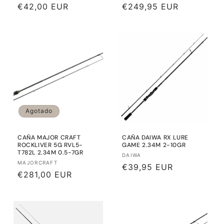
Precio
€42,00 EUR
Precio
€249,95 EUR
habitual
habitual
Agotado
CAÑA MAJOR CRAFT
CAÑA DAIWA RX LURE
ROCKLIVER 5G RVL5-
GAME 2.34M 2-10GR
T782L 2.34M 0.5-7GR
Proveedor:
DAIWA
Proveedor:
MAJORCRAFT
Precio
€39,95 EUR
Precio
€281,00 EUR
habitual
habitual