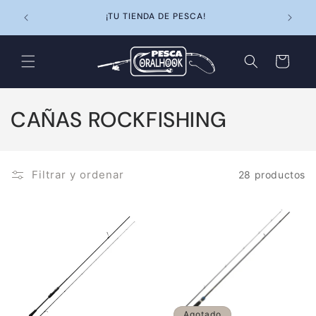
Ir
20€ /
directamente
¡TU TIENDA DE PESCA!
al contenido
Carrito
C
CAÑAS ROCKFISHING
o
l
Filtrar y ordenar
28 productos
e
c
c
i
ó
Agotado