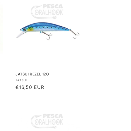
JATSUI REZEL 120
Proveedor:
JATSUI
Precio
€16,50 EUR
habitual