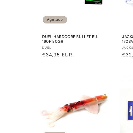
Agotado
DUEL HARDCORE BULLET BULL
JACK
160F 80GR
170S
Proveedor:
Prov
DUEL
JACK
Precio
€34,95 EUR
Prec
€32
habitual
habi