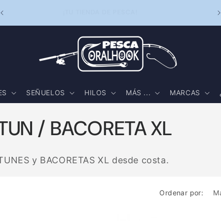
S
¡TU TIENDA DE PESCA!
ES
SEÑUELOS
HILOS
MÁS ...
MARCAS
TUN / BACORETA XL
 ATUNES y BACORETAS XL desde costa.
Ordenar por: