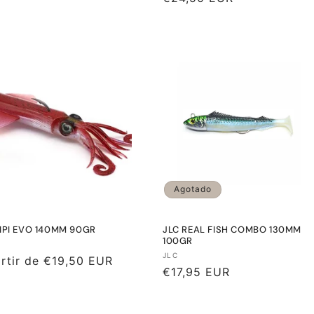
tual
habitual
Agotado
XIPI EVO 140MM 90GR
JLC REAL FISH COMBO 130MM
100GR
eedor:
Proveedor:
JLC
io
rtir de €19,50 EUR
Precio
€17,95 EUR
tual
habitual