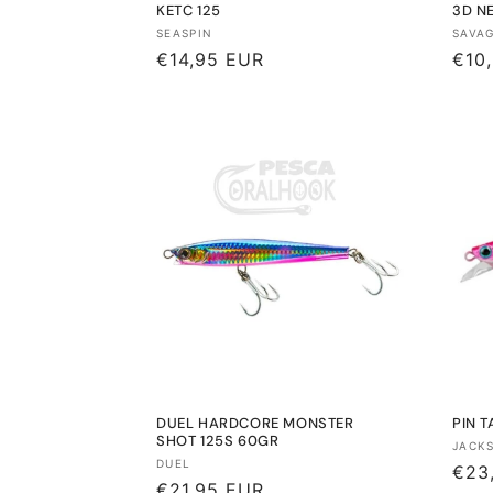
KETC 125
3D N
Proveedor:
Prov
SEASPIN
SAVAG
Precio
€14,95 EUR
Prec
€10
habitual
habi
DUEL HARDCORE MONSTER
PIN 
SHOT 125S 60GR
Prov
JACK
Proveedor:
DUEL
Prec
€23
Precio
€21,95 EUR