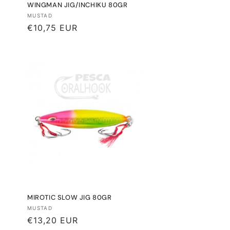
WINGMAN JIG/INCHIKU 80GR
Proveedor:
MUSTAD
Precio
€10,75 EUR
habitual
MIROTIC SLOW JIG 80GR
Proveedor:
MUSTAD
Precio
€13,20 EUR