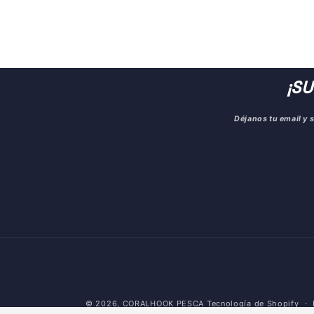
¡S
Déjanos tu email y
© 2026,
CORALHOOK PESCA
Tecnología de Shopify