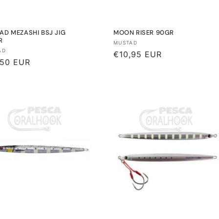
AD MEZASHI BSJ JIG
MOON RISER 90GR
R
Proveedor:
MUSTAD
eedor:
AD
Precio
€10,95 EUR
io
,50 EUR
habitual
tual