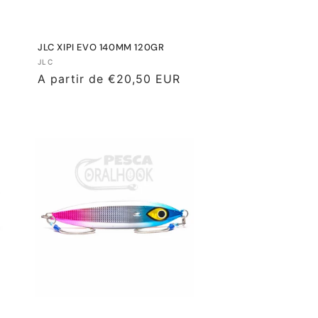
JLC XIPI EVO 140MM 120GR
Proveedor:
JLC
Precio
A partir de €20,50 EUR
habitual