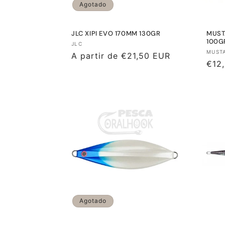
Agotado
JLC XIPI EVO 170MM 130GR
MUST
100G
Proveedor:
JLC
Prov
MUST
Precio
A partir de €21,50 EUR
Prec
€12
habitual
habi
Agotado