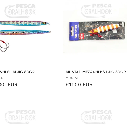
SHI SLIM JIG 80GR
MUSTAD MEZASHI BSJ JIG 80GR
eedor:
Proveedor:
AD
MUSTAD
io
,50 EUR
Precio
€11,50 EUR
tual
habitual