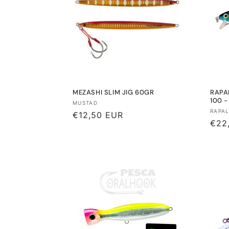
MEZASHI SLIM JIG 60GR
RAPA
100 
Proveedor:
MUSTAD
Prov
RAPA
Precio
€12,50 EUR
Prec
€22
habitual
habi