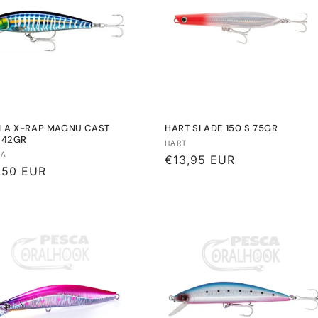
LA X-RAP MAGNU CAST
HART SLADE 150 S 75GR
- 42GR
Proveedor:
HART
eedor:
LA
Precio
€13,95 EUR
io
,50 EUR
habitual
tual