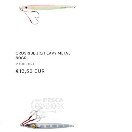
CROSRIDE JIG HEAVY METAL
80GR
Proveedor:
MAJORCRAFT
Precio
€12,50 EUR
habitual