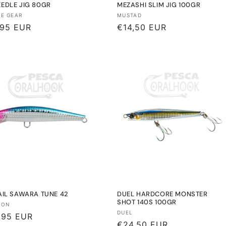
EEDLE JIG 80GR
MEZASHI SLIM JIG 100GR
eedor:
Proveedor:
E GEAR
MUSTAD
io
,95 EUR
Precio
€14,50 EUR
tual
habitual
TAIL SAWARA TUNE 42
DUEL HARDCORE MONSTER
SHOT 140S 100GR
eedor:
SON
Proveedor:
DUEL
io
,95 EUR
Precio
€24,50 EUR