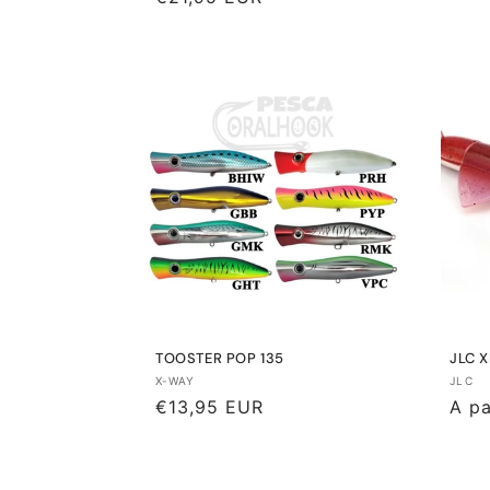
habi
habitual
TOOSTER POP 135
JLC 
Proveedor:
Prov
X-WAY
JLC
Precio
€13,95 EUR
Prec
A pa
habitual
habi