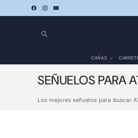
Ir
ENVÍOS GRATIS: PENÍNSULA PEDIDOS +120€ / BALEARE
directamente
PEDIDOS +100€
Facebook
Instagram
YouTube
al contenido
CAÑAS
CARRET
C
SEÑUELOS PARA A
o
Los mejores señuelos para buscar
l
e