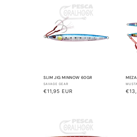
c
c
i
ó
n
SLIM JIG MINNOW 60GR
MEZA
:
Proveedor:
Prov
SAVAGE GEAR
MUST
Precio
€11,95 EUR
Prec
€13
habitual
habi