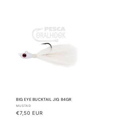
habitual
BIG EYE BUCKTAIL JIG 84GR
Proveedor:
MUSTAD
Precio
€7,50 EUR
habitual