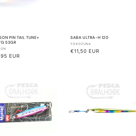
SON PIN TAIL TUNE+
SABA ULTRA-H 120
VG 53GR
Proveedor:
YOKOZUNA
eedor:
SON
Precio
€11,50 EUR
io
,95 EUR
habitual
tual